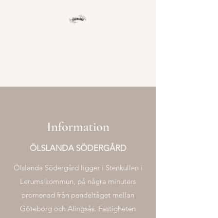
Information
ÖLSLANDA SÖDERGÅRD
Ölslanda Södergård ligger i Stenkullen i
Lerums kommun, på några minuters
promenad från pendeltåget mellan
Göteborg och Alingsås. Fastigheten